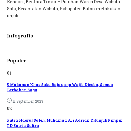
Kendari, Bentara Timur – Puluhan Warga Desa Wabula
Satu, Kecamatan Wabula, Kabupaten Buton melakukan
unjuk...
Infografis
Populer
01
5 Makanan Khas Suku Bajo yang Wajib Dicoba, Semua
Berbahan Sagu
11 September, 2023
02
Putra Haerul Saleh, Muhamad Ali Adrian Ditunjuk Pimpin
PD Satria Sultra