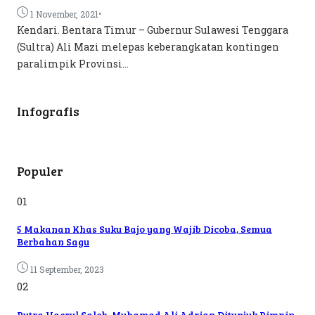
•
1 November, 2021
Kendari. Bentara Timur – Gubernur Sulawesi Tenggara
(Sultra) Ali Mazi melepas keberangkatan kontingen
paralimpik Provinsi...
Infografis
Populer
01
5 Makanan Khas Suku Bajo yang Wajib Dicoba, Semua
Berbahan Sagu
11 September, 2023
02
Putra Haerul Saleh, Muhamad Ali Adrian Ditunjuk Pimpin