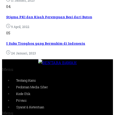
11 Januari, 2023
04
Stigma PKI dan Kisah Perempuan Besi dari Buton
9 April, 2022
05
5 Suku Tionghoa yang Bermukim di Indonesia
24 Januari, 2023
Menu
Tentang Kami
Pedoman Media Siber
Kode Etik
Privasi
Syarat & Ketentuan
Menu