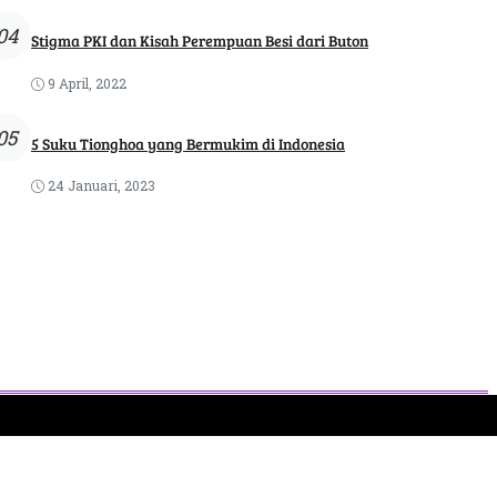
04
Stigma PKI dan Kisah Perempuan Besi dari Buton
9 April, 2022
05
5 Suku Tionghoa yang Bermukim di Indonesia
24 Januari, 2023