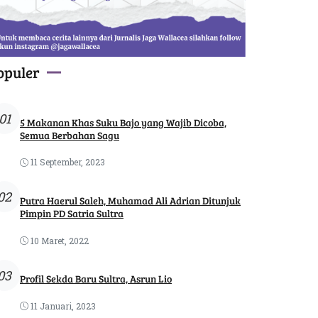
opuler
01
5 Makanan Khas Suku Bajo yang Wajib Dicoba,
Semua Berbahan Sagu
11 September, 2023
02
Putra Haerul Saleh, Muhamad Ali Adrian Ditunjuk
Pimpin PD Satria Sultra
10 Maret, 2022
03
Profil Sekda Baru Sultra, Asrun Lio
11 Januari, 2023