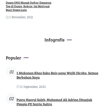
Dosen UHO Masuk Daftar Ilmuwan
Top di Dunia, Rektor: Ini Motivasi
Buat Dosen Lain
1 November, 2021
Infografis
Populer
01
5 Makanan Khas Suku Bajo yang Wajib Dicoba, Semua
Berbahan Sagu
11 September, 2023
02
Putra Haerul Saleh, Muhamad Ali Adrian Ditunjuk
Pimpin PD Satria Sultra