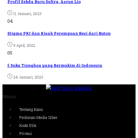
Profil Sekda Baru Sultra, Asrun Lio
11 Januari, 2023
04
Stigma PKI dan Kisah Perempuan Besi dari Buton
9 April, 2022
05
5 Suku Tionghoa yang Bermukim di Indonesia
24 Januari, 2023
Menu
Tentang Kami
Pedoman Media Siber
Kode Etik
Privasi