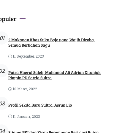
opuler
01
5 Makanan Khas Suku Bajo yang Wajib Dicoba,
Semua Berbahan Sagu
11 September, 2023
02
Putra Haerul Saleh, Muhamad Ali Adrian Ditunjuk
Pimpin PD Satria Sultra
10 Maret, 2022
03
Profil Sekda Baru Sultra, Asrun Lio
11 Januari, 2023
04
Stigma PKI dan Kisah Perempuan Besi dari Buton