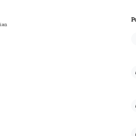
P
ian