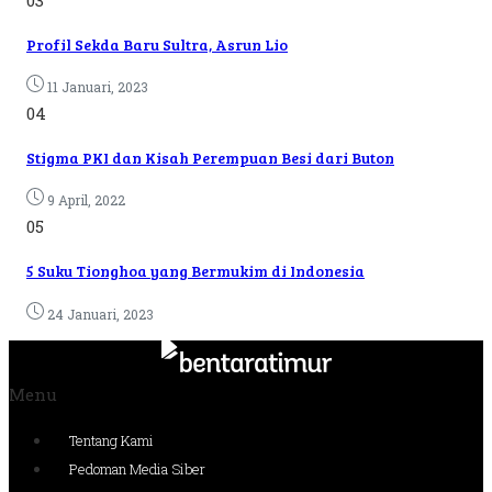
03
Profil Sekda Baru Sultra, Asrun Lio
11 Januari, 2023
04
Stigma PKI dan Kisah Perempuan Besi dari Buton
9 April, 2022
05
5 Suku Tionghoa yang Bermukim di Indonesia
24 Januari, 2023
Menu
Tentang Kami
Pedoman Media Siber