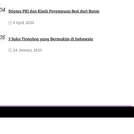
04
Stigma PKI dan Kisah Perempuan Besi dari Buton
9 April, 2022
05
5 Suku Tionghoa yang Bermukim di Indonesia
24 Januari, 2023