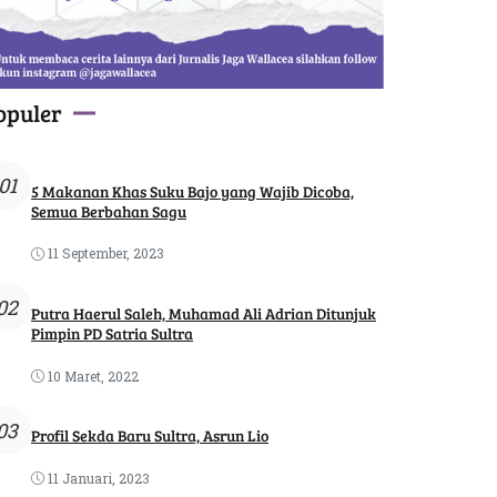
opuler
01
5 Makanan Khas Suku Bajo yang Wajib Dicoba,
Semua Berbahan Sagu
11 September, 2023
02
Putra Haerul Saleh, Muhamad Ali Adrian Ditunjuk
Pimpin PD Satria Sultra
10 Maret, 2022
03
Profil Sekda Baru Sultra, Asrun Lio
11 Januari, 2023