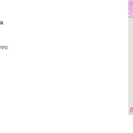
an
TPPO