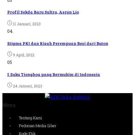
Profil Sekda Baru Sultra, Asrun Lio
11 Januari, 2023
04
Stigma PKI dan Kisah Perempuan Besi dari Buton
9 April, 2022
05
5 Suku Tionghoa yang Bermukim di Indonesia
24 Januari, 2023
Menu
Tentang Kami
Pedoman Media Siber
Kode Etik