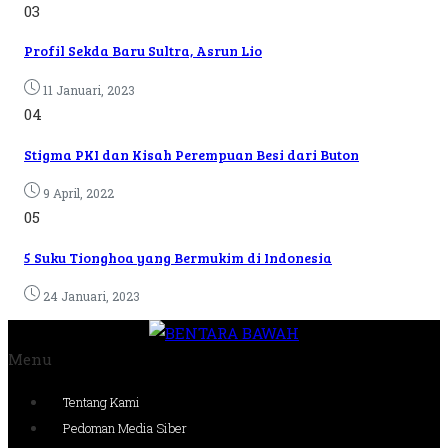
03
Profil Sekda Baru Sultra, Asrun Lio
11 Januari, 2023
04
Stigma PKI dan Kisah Perempuan Besi dari Buton
9 April, 2022
05
5 Suku Tionghoa yang Bermukim di Indonesia
24 Januari, 2023
Menu
Tentang Kami
Pedoman Media Siber