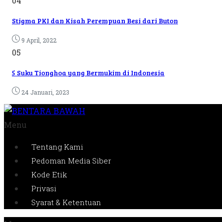
04
Stigma PKI dan Kisah Perempuan Besi dari Buton
9 April, 2022
05
5 Suku Tionghoa yang Bermukim di Indonesia
24 Januari, 2023
Menu
Tentang Kami
Pedoman Media Siber
Kode Etik
Privasi
Syarat & Ketentuan