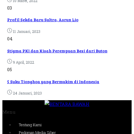
10 Maret, 2022
03
Profil Sekda Baru Sultra, Asrun Lio
11 Januari, 2023
04
Stigma PKI dan Kisah Perempuan Besi dari Buton
9 April, 2022
05
5 Suku Tionghoa yang Bermukim di Indonesia
24 Januari, 2023
Menu
Tentang Kami
Pedoman Media Siber