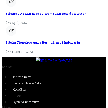
04
Stigma PKI dan Kisah Perempuan Besi dari Buton
9 April, 2022
05
5 Suku Tionghoa yang Bermukim di Indonesia
24 Januari, 2023
Menu
Tentang Kami
Pedoman Media Siber
Kode Etik
Privasi
Syarat & Ketentuan
Menu