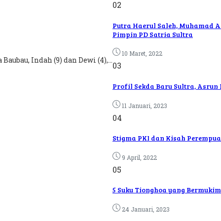
02
Putra Haerul Saleh, Muhamad Al
Pimpin PD Satria Sultra
10 Maret, 2022
aubau, Indah (9) dan Dewi (4),...
03
Profil Sekda Baru Sultra, Asrun 
11 Januari, 2023
04
Stigma PKI dan Kisah Perempuan
9 April, 2022
05
5 Suku Tionghoa yang Bermukim 
24 Januari, 2023