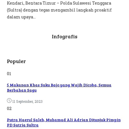
Kendari, Bentara Timur – Polda Sulawesi Tenggara
(Sultra) dengan tegas mengambil langkah proaktif
dalam upaya...
Infografis
Populer
01
5 Makanan Khas Suku Bajo yang Wajib Dicoba, Semua
Berbahan Sagu
11 September, 2023
02
Putra Haerul Saleh, Muhamad Ali Adrian Ditunjuk Pimpin
PD Satria Sultra