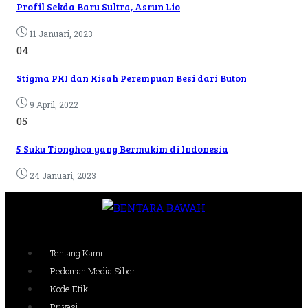
Profil Sekda Baru Sultra, Asrun Lio
11 Januari, 2023
04
Stigma PKI dan Kisah Perempuan Besi dari Buton
9 April, 2022
05
5 Suku Tionghoa yang Bermukim di Indonesia
24 Januari, 2023
Tentang Kami
Pedoman Media Siber
Kode Etik
Privasi