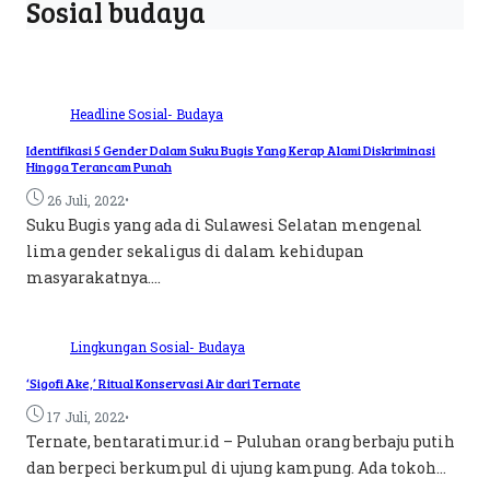
Sosial budaya
Headline
Sosial- Budaya
Identifikasi 5 Gender Dalam Suku Bugis Yang Kerap Alami Diskriminasi
Hingga Terancam Punah
•
26 Juli, 2022
Suku Bugis yang ada di Sulawesi Selatan mengenal
lima gender sekaligus di dalam kehidupan
masyarakatnya....
Lingkungan
Sosial- Budaya
‘Sigofi Ake,’ Ritual Konservasi Air dari Ternate
•
17 Juli, 2022
Ternate, bentaratimur.id – Puluhan orang berbaju putih
dan berpeci berkumpul di ujung kampung. Ada tokoh...