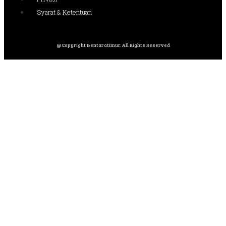
Syarat & Ketentuan
@Copyright Bentaratimur. All Rights Reserved