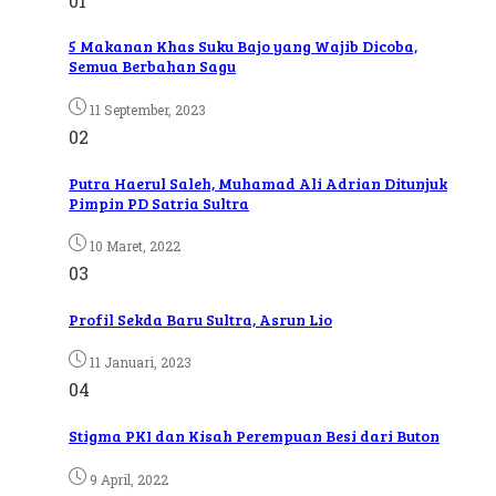
01
5 Makanan Khas Suku Bajo yang Wajib Dicoba,
Semua Berbahan Sagu
11 September, 2023
02
Putra Haerul Saleh, Muhamad Ali Adrian Ditunjuk
Pimpin PD Satria Sultra
10 Maret, 2022
03
Profil Sekda Baru Sultra, Asrun Lio
11 Januari, 2023
04
Stigma PKI dan Kisah Perempuan Besi dari Buton
9 April, 2022