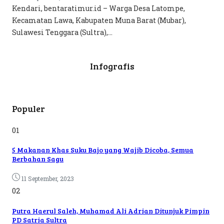
Kendari, bentaratimur.id – Warga Desa Latompe,
Kecamatan Lawa, Kabupaten Muna Barat (Mubar),
Sulawesi Tenggara (Sultra),...
Infografis
Populer
01
5 Makanan Khas Suku Bajo yang Wajib Dicoba, Semua
Berbahan Sagu
11 September, 2023
02
Putra Haerul Saleh, Muhamad Ali Adrian Ditunjuk Pimpin
PD Satria Sultra