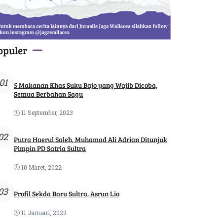
opuler
01
5 Makanan Khas Suku Bajo yang Wajib Dicoba,
Semua Berbahan Sagu
11 September, 2023
02
Putra Haerul Saleh, Muhamad Ali Adrian Ditunjuk
Pimpin PD Satria Sultra
10 Maret, 2022
03
Profil Sekda Baru Sultra, Asrun Lio
11 Januari, 2023