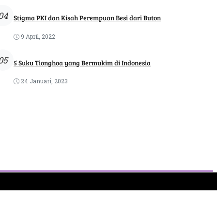
04
Stigma PKI dan Kisah Perempuan Besi dari Buton
9 April, 2022
05
5 Suku Tionghoa yang Bermukim di Indonesia
24 Januari, 2023