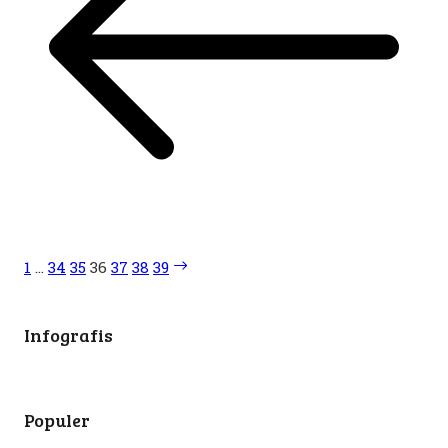
1
…
34
35
36
37
38
39
Infografis
Populer