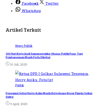
Facebook
Twitter
WhatsApp
Artikel Terkait
News
Politik
100 Hari Kerja Andi Sumangerukka–Hugua: Publik Puas, Tapi
Pembangunan Masih Perlu Dikebut
•
10 Juli, 2025
Politik
Pengamat Sebut Herry Asiku Masih Berpeluang Besar Pimpin Golkar
Sultra
•
9 April, 2025