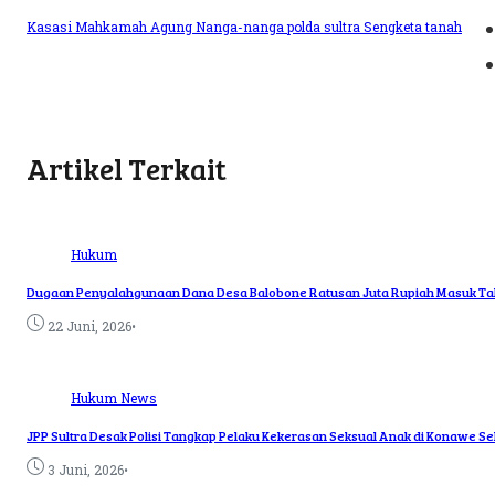
Kasasi
Mahkamah Agung
Nanga-nanga
polda sultra
Sengketa tanah
Artikel Terkait
Hukum
Dugaan Penyalahgunaan Dana Desa Balobone Ratusan Juta Rupiah Masuk Taha
•
22 Juni, 2026
Hukum
News
JPP Sultra Desak Polisi Tangkap Pelaku Kekerasan Seksual Anak di Konawe Se
•
3 Juni, 2026