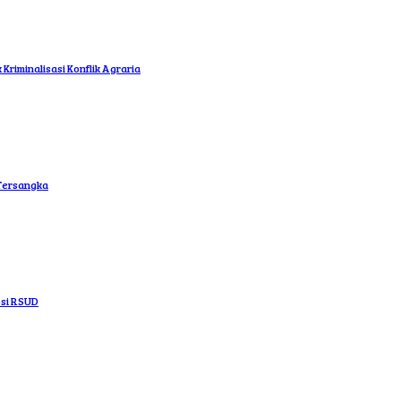
riminalisasi Konflik Agraria
 Tersangka
psi RSUD