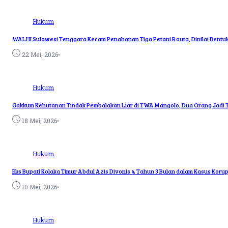
Hukum
WALHI Sulawesi Tenggara Kecam Penahanan Tiga Petani Routa, Dinilai Bentuk K
•
22 Mei, 2026
Hukum
Gakkum Kehutanan Tindak Pembalakan Liar di TWA Mangolo, Dua Orang Jadi
•
18 Mei, 2026
Hukum
Eks Bupati Kolaka Timur Abdul Azis Divonis 4 Tahun 3 Bulan dalam Kasus Koru
•
10 Mei, 2026
Hukum