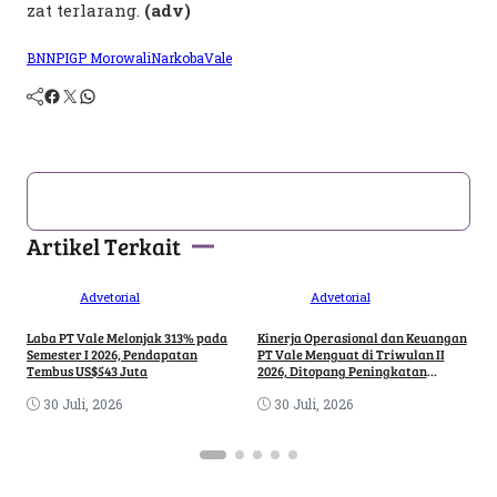
zat terlarang.
(adv)
BNNP
IGP Morowali
Narkoba
Vale
Artikel Terkait
Advetorial
Advetorial
Laba PT Vale Melonjak 313% pada
Kinerja Operasional dan Keuangan
B
Semester I 2026, Pendapatan
PT Vale Menguat di Triwulan II
J
Tembus US$543 Juta
2026, Ditopang Peningkatan
d
Produksi dan Hilirisasi
30 Juli, 2026
30 Juli, 2026