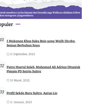
opuler
01
5 Makanan Khas Suku Bajo yang Wajib Dicoba,
Semua Berbahan Sagu
11 September, 2023
02
Putra Haerul Saleh, Muhamad Ali Adrian Ditunjuk
Pimpin PD Satria Sultra
10 Maret, 2022
03
Profil Sekda Baru Sultra, Asrun Lio
11 Januari, 2023