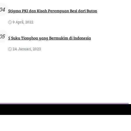
04
Stigma PKI dan Kisah Perempuan Besi dari Buton
9 April, 2022
05
5 Suku Tionghoa yang Bermukim di Indonesia
24 Januari, 2023