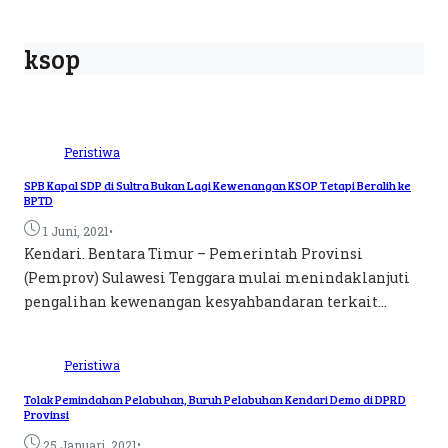
ksop
Peristiwa
SPB Kapal SDP di Sultra Bukan Lagi Kewenangan KSOP Tetapi Beralih ke
BPTD
•
1 Juni, 2021
Kendari. Bentara Timur – Pemerintah Provinsi
(Pemprov) Sulawesi Tenggara mulai menindaklanjuti
pengalihan kewenangan kesyahbandaran terkait...
Peristiwa
Tolak Pemindahan Pelabuhan, Buruh Pelabuhan Kendari Demo di DPRD
Provinsi
•
25 Januari, 2021