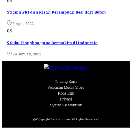
04
Stigma PKI dan Kisah Perempuan Besi dari Buton
9 April, 2022
05
5 Suku Tionghoa yang Bermukim di Indonesia
24 Januari, 2023
Tentang Kami
Pedoman Media Siber
Kode Etik
Privasi
Syarat & Ketentuan
@Copyright Bentaratimur. All Rights Reserved