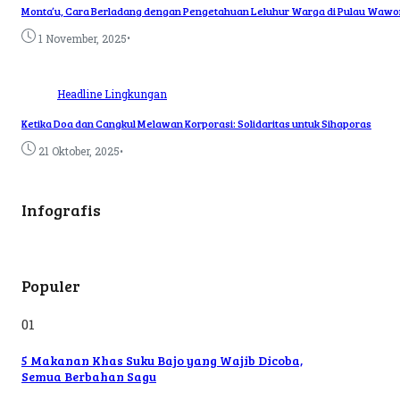
Monta’u, Cara Berladang dengan Pengetahuan Leluhur Warga di Pulau Wawo
•
1 November, 2025
Headline
Lingkungan
Ketika Doa dan Cangkul Melawan Korporasi: Solidaritas untuk Sihaporas
•
21 Oktober, 2025
Infografis
Populer
01
5 Makanan Khas Suku Bajo yang Wajib Dicoba,
Semua Berbahan Sagu