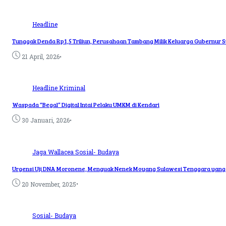
Headline
Tunggak Denda Rp1,5 Triliun, Perusahaan Tambang Milik Keluarga Gubernur Su
•
21 April, 2026
Headline
Kriminal
Waspada “Begal” Digital Intai Pelaku UMKM di Kendari
•
30 Januari, 2026
Jaga Wallacea
Sosial- Budaya
Urgensi Uji DNA Moronene, Menguak Nenek Moyang Sulawesi Tenggara yang T
•
20 November, 2025
Sosial- Budaya