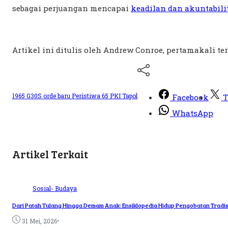
sebagai perjuangan mencapai
keadilan dan akuntabili
Artikel ini ditulis oleh Andrew Conroe, pertamakali ter
1965
G30S
orde baru
Peristiwa 65
PKI
Tapol
Facebook
T
WhatsApp
Artikel Terkait
Sosial- Budaya
Dari Patah Tulang Hingga Demam Anak: Ensiklopedia Hidup Pengobatan Tradi
•
31 Mei, 2026