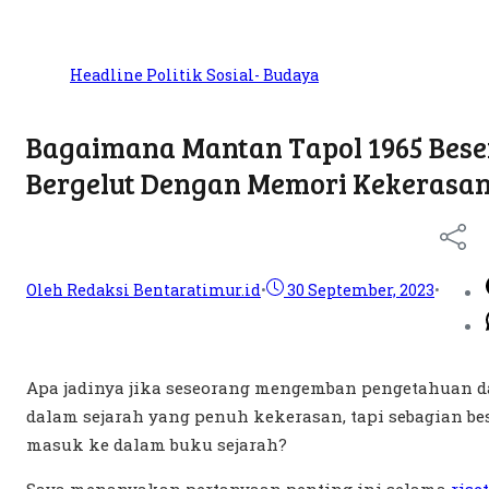
Headline
Politik
Sosial- Budaya
Bagaimana Mantan Tapol 1965 Bese
Bergelut Dengan Memori Kekerasan
Oleh Redaksi Bentaratimur.id
•
30 September, 2023
•
Apa jadinya jika seseorang mengemban pengetahuan d
dalam sejarah yang penuh kekerasan, tapi sebagian bes
masuk ke dalam buku sejarah?
Saya menanyakan pertanyaan penting ini selama
rise