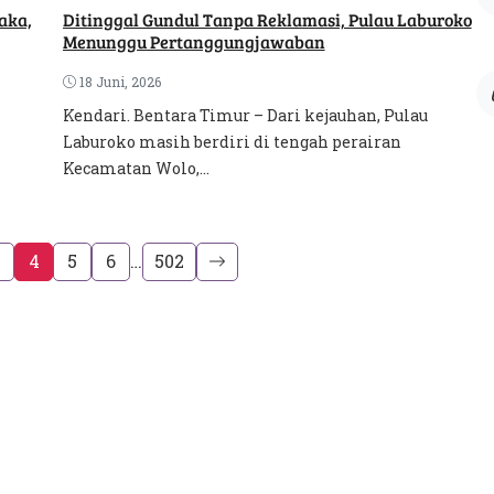
aka,
Ditinggal Gundul Tanpa Reklamasi, Pulau Laburoko
Menunggu Pertanggungjawaban
18 Juni, 2026
Kendari. Bentara Timur – Dari kejauhan, Pulau
Laburoko masih berdiri di tengah perairan
Kecamatan Wolo,...
4
5
6
…
502