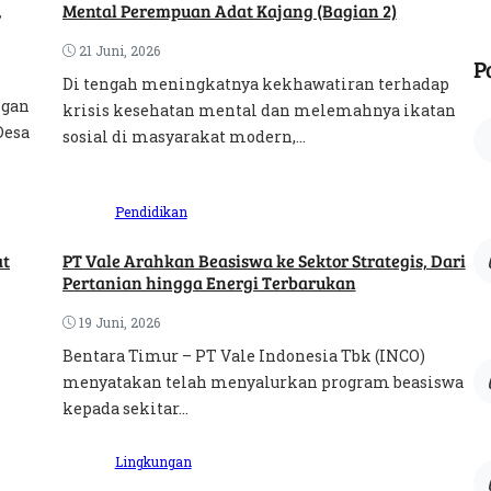
,
Mental Perempuan Adat Kajang (Bagian 2)
21 Juni, 2026
P
Di tengah meningkatnya kekhawatiran terhadap
ngan
krisis kesehatan mental dan melemahnya ikatan
Desa
sosial di masyarakat modern,...
Pendidikan
PT Vale Arahkan Beasiswa ke Sektor Strategis, Dari
Pertanian hingga Energi Terbarukan
19 Juni, 2026
Bentara Timur – PT Vale Indonesia Tbk (INCO)
menyatakan telah menyalurkan program beasiswa
kepada sekitar...
Lingkungan