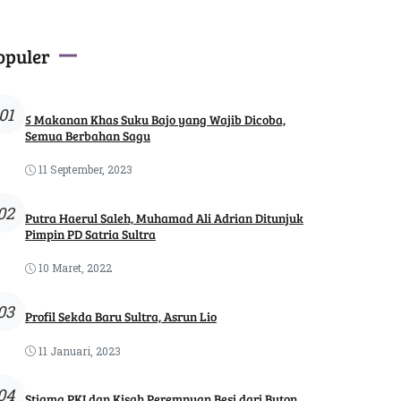
opuler
01
5 Makanan Khas Suku Bajo yang Wajib Dicoba,
Semua Berbahan Sagu
11 September, 2023
02
Putra Haerul Saleh, Muhamad Ali Adrian Ditunjuk
Pimpin PD Satria Sultra
10 Maret, 2022
03
Profil Sekda Baru Sultra, Asrun Lio
11 Januari, 2023
04
Stigma PKI dan Kisah Perempuan Besi dari Buton