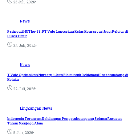
•
26 Juli, 2026
News
Peringati HUT ke-58, PT Vale Luncurkan Kelas Konservasi bagi Pelajar di
Luwu Timur
•
24 Juli, 2026
News
T Vale Optimalkan Nursery 1 Juta Bibit untuk Reklamasi Pascatambang di
Kolaka
•
22 Juli, 2026
Lingkungan
News
Indonesia Terancam Kehilangan Pengetahuan yang Selama Ratusan
Tahun Menjaga Alam
•
5 Juli, 2026