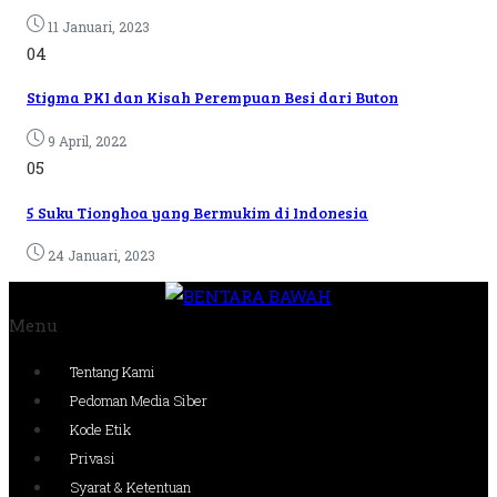
11 Januari, 2023
04
Stigma PKI dan Kisah Perempuan Besi dari Buton
9 April, 2022
05
5 Suku Tionghoa yang Bermukim di Indonesia
24 Januari, 2023
Menu
Tentang Kami
Pedoman Media Siber
Kode Etik
Privasi
Syarat & Ketentuan