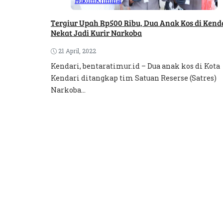
Hukum
Kriminal
Tergiur Upah Rp500 Ribu, Dua Anak Kos di Kend
Nekat Jadi Kurir Narkoba
21 April, 2022
Kendari, bentaratimur.id – Dua anak kos di Kota
Kendari ditangkap tim Satuan Reserse (Satres)
Narkoba...