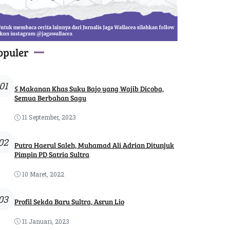
opuler
01
5 Makanan Khas Suku Bajo yang Wajib Dicoba,
Semua Berbahan Sagu
11 September, 2023
02
Putra Haerul Saleh, Muhamad Ali Adrian Ditunjuk
Pimpin PD Satria Sultra
10 Maret, 2022
03
Profil Sekda Baru Sultra, Asrun Lio
11 Januari, 2023