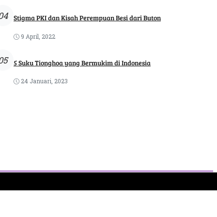
04
Stigma PKI dan Kisah Perempuan Besi dari Buton
9 April, 2022
05
5 Suku Tionghoa yang Bermukim di Indonesia
24 Januari, 2023