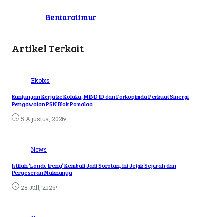
Bentaratimur
Artikel Terkait
Ekobis
Kunjungan Kerja ke Kolaka, MIND ID dan Forkopimda Perkuat Sinergi
Pengawalan PSN Blok Pomalaa
•
5 Agustus, 2026
News
Istilah ‘Londo Ireng’ Kembali Jadi Sorotan, Ini Jejak Sejarah dan
Pergeseran Maknanya
•
28 Juli, 2026