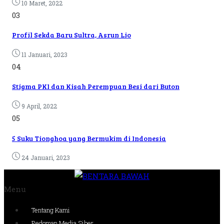
10 Maret, 2022
03
Profil Sekda Baru Sultra, Asrun Lio
11 Januari, 2023
04
Stigma PKI dan Kisah Perempuan Besi dari Buton
9 April, 2022
05
5 Suku Tionghoa yang Bermukim di Indonesia
24 Januari, 2023
Menu
Tentang Kami
Pedoman Media Siber