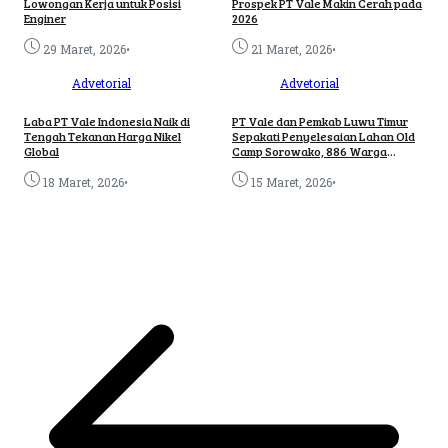
Lowongan Kerja untuk Posisi
Prospek PT Vale Makin Cerah pada
Enginer
2026
•
•
29 Maret, 2026
21 Maret, 2026
Advetorial
Advetorial
Laba PT Vale Indonesia Naik di
PT Vale dan Pemkab Luwu Timur
Tengah Tekanan Harga Nikel
Sepakati Penyelesaian Lahan Old
Global
Camp Sorowako, 886 Warga
Masuk Daftar Penerima
•
•
18 Maret, 2026
15 Maret, 2026