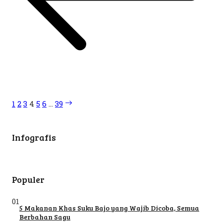
1
2
3
4
5
6
…
39
Infografis
Populer
01
5 Makanan Khas Suku Bajo yang Wajib Dicoba, Semua
Berbahan Sagu