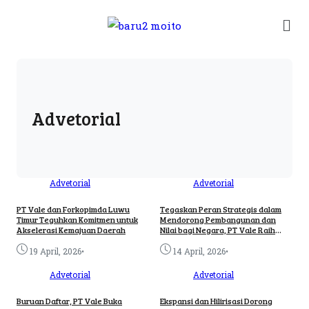
Advetorial
Advetorial
Advetorial
PT Vale dan Forkopimda Luwu
Tegaskan Peran Strategis dalam
Timur Teguhkan Komitmen untuk
Mendorong Pembangunan dan
Akselerasi Kemajuan Daerah
Nilai bagi Negara, PT Vale Raih
Penghargaan dari Gubernur
Sulawesi Tengah
•
•
19 April, 2026
14 April, 2026
Advetorial
Advetorial
Buruan Daftar, PT Vale Buka
Ekspansi dan Hilirisasi Dorong