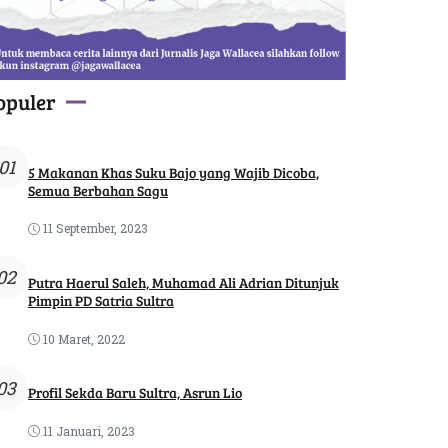
opuler
01
5 Makanan Khas Suku Bajo yang Wajib Dicoba,
Semua Berbahan Sagu
11 September, 2023
02
Putra Haerul Saleh, Muhamad Ali Adrian Ditunjuk
Pimpin PD Satria Sultra
10 Maret, 2022
03
Profil Sekda Baru Sultra, Asrun Lio
11 Januari, 2023