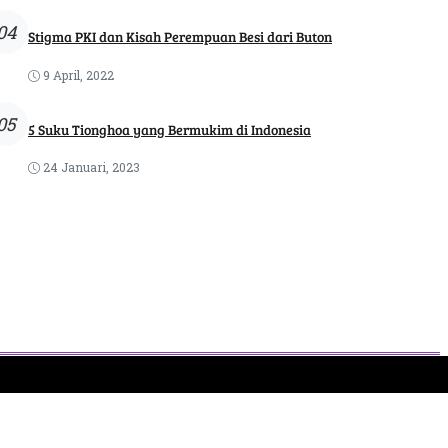
04
Stigma PKI dan Kisah Perempuan Besi dari Buton
9 April, 2022
05
5 Suku Tionghoa yang Bermukim di Indonesia
24 Januari, 2023