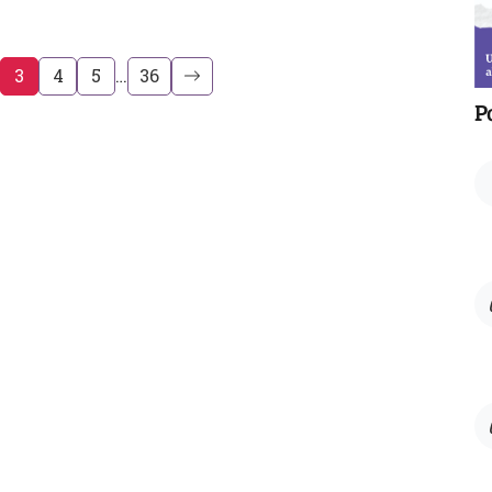
3
4
5
…
36
P