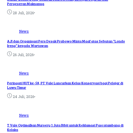
Pergeseran Maknanya
•
28 Juli, 2026
News
AJI dan Organisasi Pers Desak Prabowo Minta Maaf atas Sebutan “Londo
Ireng” kepada Wartawan
•
26 Juli, 2026
News
Peringati HUT ke-58, PT Vale Luncurkan Kelas Konservasi bagi Pelajar di
Luwu Timur
•
24 Juli, 2026
News
T Vale Optimalkan Nursery 1 Juta Bibit untuk Reklamasi Pascatambang di
Kolaka