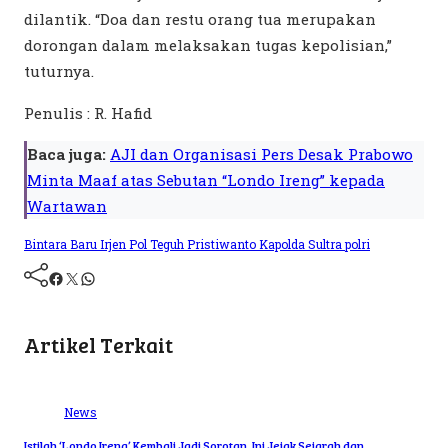
dilantik. “Doa dan restu orang tua merupakan
dorongan dalam melaksakan tugas kepolisian,”
tuturnya.
Penulis : R. Hafid
Baca juga:
AJI dan Organisasi Pers Desak Prabowo
Minta Maaf atas Sebutan “Londo Ireng” kepada
Wartawan
Bintara Baru
Irjen Pol Teguh Pristiwanto
Kapolda Sultra
polri
Artikel Terkait
News
Istilah ‘Londo Ireng’ Kembali Jadi Sorotan, Ini Jejak Sejarah dan