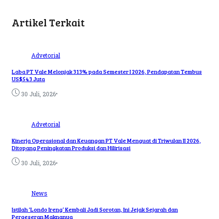
Artikel Terkait
Advetorial
Laba PT Vale Melonjak 313% pada Semester I 2026, Pendapatan Tembus
US$543 Juta
•
30 Juli, 2026
Advetorial
Kinerja Operasional dan Keuangan PT Vale Menguat di Triwulan II 2026,
Ditopang Peningkatan Produksi dan Hilirisasi
•
30 Juli, 2026
News
Istilah ‘Londo Ireng’ Kembali Jadi Sorotan, Ini Jejak Sejarah dan
Pergeseran Maknanya