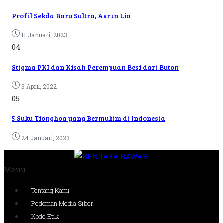
Profil Sekda Baru Sultra, Asrun Lio
11 Januari, 2023
04
Stigma PKI dan Kisah Perempuan Besi dari Buton
9 April, 2022
05
5 Suku Tionghoa yang Bermukim di Indonesia
24 Januari, 2023
Menu
Tentang Kami
Pedoman Media Siber
Kode Etik