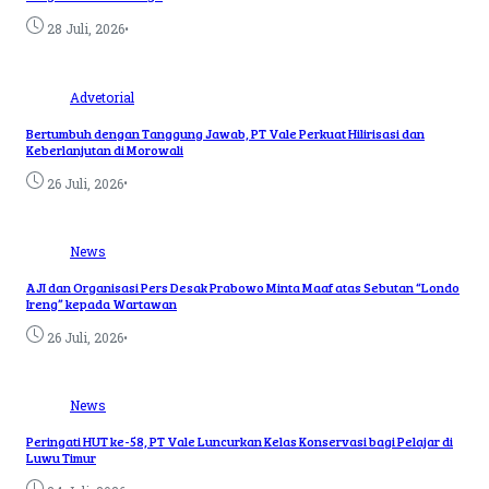
•
28 Juli, 2026
Advetorial
Bertumbuh dengan Tanggung Jawab, PT Vale Perkuat Hilirisasi dan
Keberlanjutan di Morowali
•
26 Juli, 2026
News
AJI dan Organisasi Pers Desak Prabowo Minta Maaf atas Sebutan “Londo
Ireng” kepada Wartawan
•
26 Juli, 2026
News
Peringati HUT ke-58, PT Vale Luncurkan Kelas Konservasi bagi Pelajar di
Luwu Timur