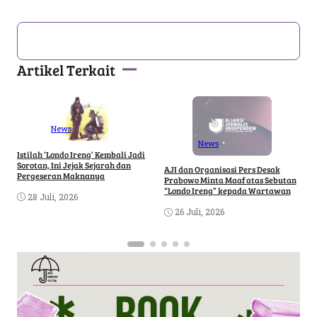
Artikel Terkait
News
News
P
Istilah ‘Londo Ireng’ Kembali Jadi
L
Sorotan, Ini Jejak Sejarah dan
AJI dan Organisasi Pers Desak
P
Pergeseran Maknanya
Prabowo Minta Maaf atas Sebutan
“Londo Ireng” kepada Wartawan
28 Juli, 2026
26 Juli, 2026