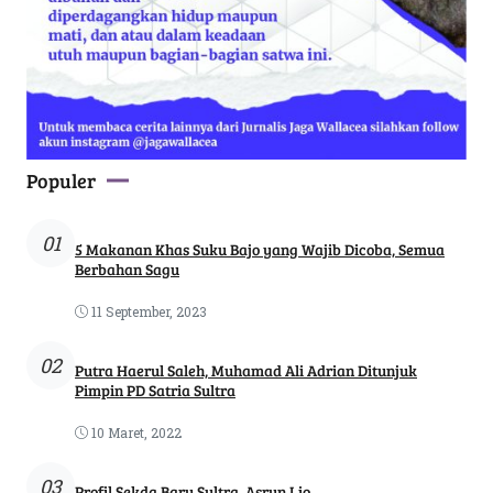
Populer
01
5 Makanan Khas Suku Bajo yang Wajib Dicoba, Semua
Berbahan Sagu
11 September, 2023
02
Putra Haerul Saleh, Muhamad Ali Adrian Ditunjuk
Pimpin PD Satria Sultra
10 Maret, 2022
03
Profil Sekda Baru Sultra, Asrun Lio