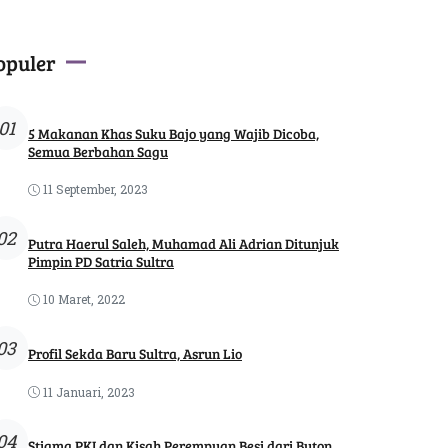
opuler
01
5 Makanan Khas Suku Bajo yang Wajib Dicoba,
Semua Berbahan Sagu
11 September, 2023
02
Putra Haerul Saleh, Muhamad Ali Adrian Ditunjuk
Pimpin PD Satria Sultra
10 Maret, 2022
03
Profil Sekda Baru Sultra, Asrun Lio
11 Januari, 2023
04
Stigma PKI dan Kisah Perempuan Besi dari Buton